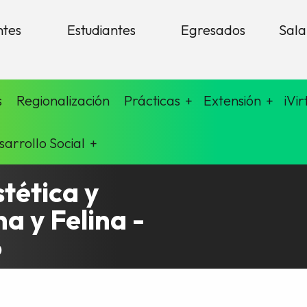
ntes
Estudiantes
Egresados
Sala
s
Regionalización
Prácticas
Extensión
iVir
sarrollo Social
tética y
a y Felina -
o