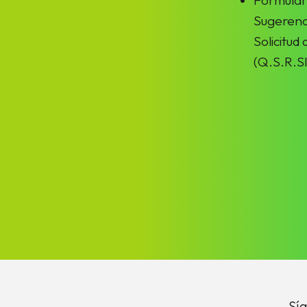
Sugerenc
Solicitud
(Q.S.R.SI
Síg