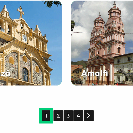
zá
Amalfi
1
2
3
4