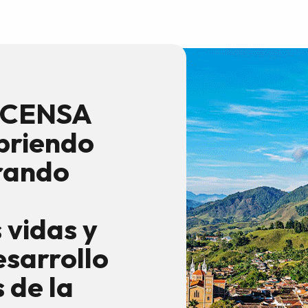
, CENSA
briendo
rando
vidas y
sarrollo
s de la