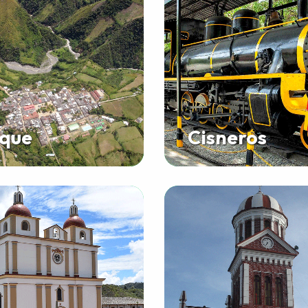
que
Cisneros