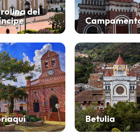
rolina del
íncipe
Campament
riaquí
Betulia