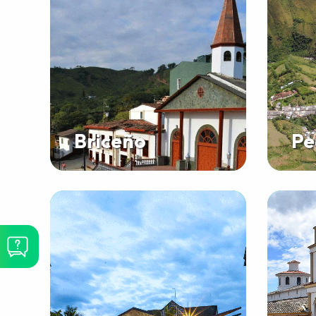
Briceño
Pe