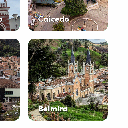
o
Caicedo
Belmira